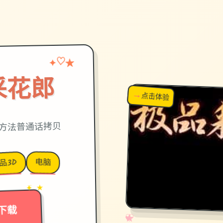
✦
♡
★
采花郎
→
↗
点击体验
超棒！
方,官方法普通话拷贝
电脑
品3D
→
✦ ★
下载
✧
♡
★
♥