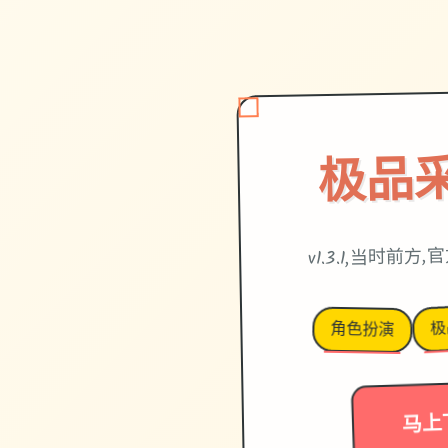
极品
v1.3.1,当时前
极
角色扮演
马上