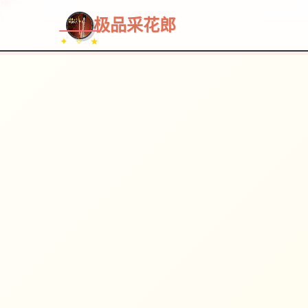
极品采花郎
✦ ✧ ★