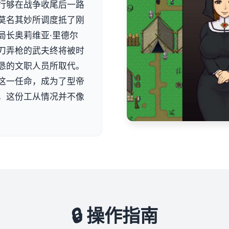
行够在战争收尾后一路
莫名其妙所调度抵了刚
局长奥莉维亚·里德尔
刀弄枪的武夫终将被时
恳的文职人员所取代。
这一任命，成为了型帝
，这份工从情况并不像
🔒 操作指南