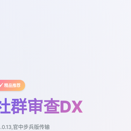
🖌️ 精品推荐
社群审查DX
4.0.13,官中步兵版传输